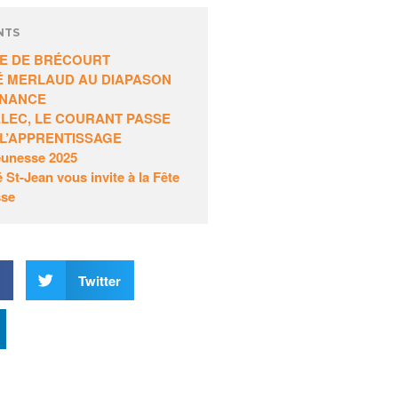
COURANT PASSE BIEN
AVEC L’APPRENTISSAGE
NTS
Fête de la Jeunesse 2025
E DE BRÉCOURT
É MERLAUD AU DIAPASON
La Fraternité St-Jean
RNANCE
vous invite à la Fête de la
LEC, LE COURANT PASSE
Jeunesse
 L’APPRENTISSAGE
Jeunesse 2025
é St-Jean vous invite à la Fête
sse
février 2026
k
Twitter
mai 2025
mai 2024
janvier 2024
juin 2022
novembre 2019