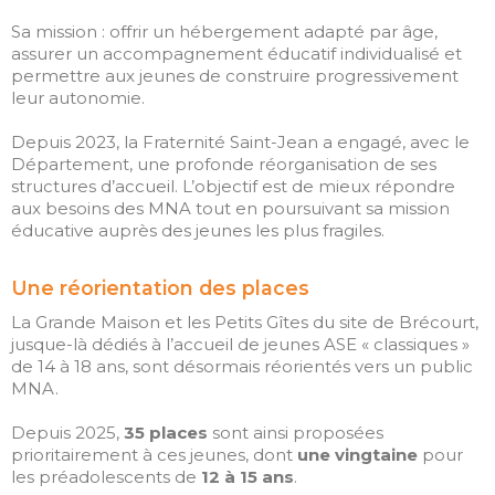
janvier 2024
Sa mission : offrir un hébergement adapté par âge,
juin 2022
assurer un accompagnement éducatif individualisé et
novembre 2019
permettre aux jeunes de construire progressivement
leur autonomie.
juillet 2019
juin 2019
Depuis 2023, la Fraternité Saint-Jean a engagé, avec le
Département, une profonde réorganisation de ses
mai 2019
structures d’accueil. L’objectif est de mieux répondre
aux besoins des MNA tout en poursuivant sa mission
éducative auprès des jeunes les plus fragiles.
ANIMER
Une réorientation des places
EDUQUER
La Grande Maison et les Petits Gîtes du site de Brécourt,
FORMER
jusque-là dédiés à l’accueil de jeunes ASE « classiques »
de 14 à 18 ans, sont désormais réorientés vers un public
HOMMAGE
MNA.
Non classé
Depuis 2025,
35 places
sont ainsi proposées
prioritairement à ces jeunes, dont
une vingtaine
pour
les préadolescents de
12 à 15 ans
.