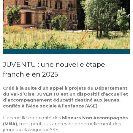
AU DIAPASON DE
L’ALTERNANCE
CHEZ COVELEC, LE
COURANT PASSE BIEN
AVEC L’APPRENTISSAGE
Fête de la Jeunesse 2025
La Fraternité St-Jean
vous invite à la Fête de la
Jeunesse
JUVENTU : une nouvelle étape
franchie en 2025
Créé à la suite d’un appel à projets du Département
du Val-d’Oise, JUVENTU est un dispositif d’accueil et
d’accompagnement éducatif destiné aux jeunes
confiés à l’Aide sociale à l’enfance (ASE).
février 2026
mai 2025
Il accueille en priorité des
Mineurs Non Accompagnés
(MNA)
, mais peut aussi recevoir ponctuellement des
mai 2024
jeunes « classiques » ASE.