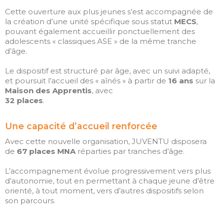
Connexion
Cette ouverture aux plus jeunes s’est accompagnée de
Flux des publications
la création d’une unité spécifique sous statut
MECS
,
pouvant également accueillir ponctuellement des
Flux des commentaires
adolescents « classiques ASE » de la même tranche
Site de WordPress-FR
d’âge.
Le dispositif est structuré par âge, avec un suivi adapté,
et poursuit l’accueil des « aînés » à partir de
16 ans
sur la
Maison des Apprentis
, avec
32 places
.
Une capacité d’accueil renforcée
Avec cette nouvelle organisation, JUVENTU disposera
de
67 places MNA
réparties par tranches d’âge.
L’accompagnement évolue progressivement vers plus
d’autonomie, tout en permettant à chaque jeune d’être
orienté, à tout moment, vers d’autres dispositifs selon
son parcours.