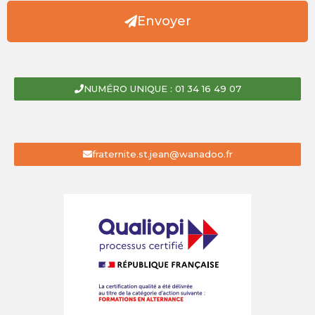
Envoyer
NUMÉRO UNIQUE : 01 34 16 49 07
fraternite.st.jean@wanadoo.fr