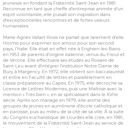
juin 2022
jeunesse en fondant la Fraternité Saint-Jean en 1981.
novembre 2019
Reconnue en tant que cheffe d’entreprise animée d’un
esprit volontariste, elle puisait son inspiration dans
juillet 2019
d’exceptionnelles rencontres et de fortes valeurs
juin 2019
humanistes.
mai 2019
Marie-Agnès Vallart-Rossi ne parlait que rarement d’elle.
Hormis pour exprimer son amour pour son second
pays, l’Italie. Elle était en effet née à Enghien-les-Bains
en 1953 de parents d’origine italienne, venus du Frioul et
de Vérone. Elle effectuera ses études au Rosaire de
ANIMER
Saint-Leu avant d’intégrer l’institution Notre Dame de
EDUQUER
Bury à Margency. En 1972, elle obtient son baccalauréat
FORMER
et entre en Faculté de lettres et parallèlement en
classe préparatoire au Capes. En 1975, elle décroche sa
HOMMAGE
Licence de Lettres Modernes, puis une Maîtrise avec la
Non classé
mention « Très bien », en se spécialisant dans le XVIIe
siècle. Après son mariage en 1979, elle anime des
groupes de jeunes en aumônerie d’école catholique et
en paroisse, puis au milieu de la cité de sa ville. À la suite
du Congrès eucharistique de Lourdes elle crée, en 1981,
Connexion
le mouvement de la Fraternité Saint-Jean au service de