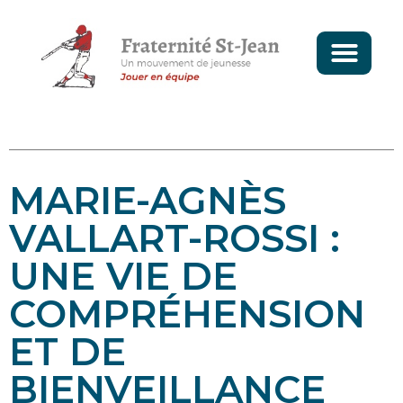
MARIE-AGNÈS
VALLART-ROSSI :
UNE VIE DE
COMPRÉHENSION
LE DOMAINE DE
ET DE
BRÉCOURT
LA SOCIÉTÉ MERLAUD
BIENVEILLANCE
AU DIAPASON DE