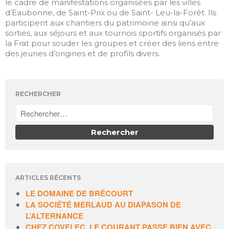
le cadre de manifestations organisées par les villes
juillet 2019
d’Eaubonne, de Saint-Prix ou de Saint- Leu-la-Forêt. Ils
participent aux chantiers du patrimoine ainsi qu’aux
juin 2019
sorties, aux séjours et aux tournois sportifs organisés par
mai 2019
la Frat pour souder les groupes et créer des liens entre
des jeunes d’origines et de profils divers.
ANIMER
RECHERCHER
EDUQUER
FORMER
HOMMAGE
Non classé
ARTICLES RÉCENTS
LE DOMAINE DE BRÉCOURT
Connexion
LA SOCIÉTÉ MERLAUD AU DIAPASON DE
Flux des publications
L’ALTERNANCE
Flux des commentaires
CHEZ COVELEC, LE COURANT PASSE BIEN AVEC