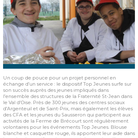
COURANT PASSE BIEN
AVEC L’APPRENTISSAGE
Fête de la Jeunesse 2025
La Fraternité St-Jean
vous invite à la Fête de la
Jeunesse
Un coup de pouce pour un projet personnel en
échange d’un service : le dispositif Top Jeunes surfe sur
février 2026
son succès auprès des jeunes impliqués dans
l’ensemble des structures de la Fraternité St-Jean dans
mai 2025
le Val d’Oise. Près de 300 jeunes des centres sociaux
mai 2024
d’Argenteuil et de Saint-Prix, mais également les élèves
des CFA et les jeunes du Sausseron qui participent aux
janvier 2024
activités de la Ferme de Brécourt sont régulièrement
juin 2022
volontaires pour les événements Top Jeunes. Blouse
blanche et casquette rouge, ils apportent leur aide dans
novembre 2019