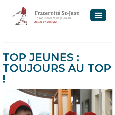
TOP JEUNES :
TOUJOURS AU TOP
!
LE DOMAINE DE
BRÉCOURT
LA SOCIÉTÉ MERLAUD
AU DIAPASON DE
L’ALTERNANCE
CHEZ COVELEC, LE