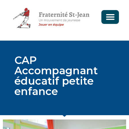
CAP
Accompagnant
éducatif petite
enfance
LE DOMAINE DE
BRÉCOURT
LA SOCIÉTÉ MERLAUD
AU DIAPASON DE
L’ALTERNANCE