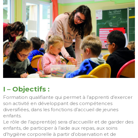
CHEZ COVELEC, LE
COURANT PASSE BIEN
AVEC
L’APPRENTISSAGE
Fête de la Jeunesse
2025
La Fraternité St-Jean
vous invite à la Fête de
la Jeunesse
I – Objectifs :
Formation qualifiante qui permet à l’apprenti d’exercer
son activité en développant des compétences
février 2026
diversifiées, dans les fonctions d’accueil de jeunes
mai 2025
enfants.
Le rôle de l’apprenti(e) sera d’accueillir et de garder des
mai 2024
enfants, de participer à l’aide aux repas, aux soins
janvier 2024
d’hygiène corporelle à partir d’observation et de