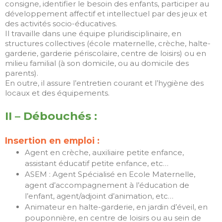
consigne, identifier le besoin des enfants, participer au
juin 2022
développement affectif et intellectuel par des jeux et
novembre 2019
des activités socio-éducatives.
Il travaille dans une équipe pluridisciplinaire, en
juillet 2019
structures collectives (école maternelle, crèche, halte-
juin 2019
garderie, garderie périscolaire, centre de loisirs) ou en
milieu familial (à son domicile, ou au domicile des
mai 2019
parents).
En outre, il assure l’entretien courant et l’hygiène des
locaux et des équipements.
ANIMER
II – Débouchés :
EDUQUER
FORMER
Insertion en emploi :
Agent en crèche, auxiliaire petite enfance,
HOMMAGE
assistant éducatif petite enfance, etc…
Non classé
ASEM : Agent Spécialisé en Ecole Maternelle,
agent d’accompagnement à l’éducation de
l’enfant, agent/adjoint d’animation, etc…
Animateur en halte-garderie, en jardin d’éveil, en
Connexion
pouponnière, en centre de loisirs ou au sein de