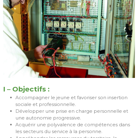
COURANT PASSE BIEN
AVEC
L’APPRENTISSAGE
Fête de la Jeunesse
2025
La Fraternité St-Jean
vous invite à la Fête de
la Jeunesse
I – Objectifs :
Accompagner le jeune et favoriser son insertion
février 2026
sociale et professionnelle.
Développer une prise en charge personnelle et
mai 2025
une autonomie progressive.
mai 2024
Acquérir une polyvalence de compétences dans
janvier 2024
les secteurs du service à la personne.