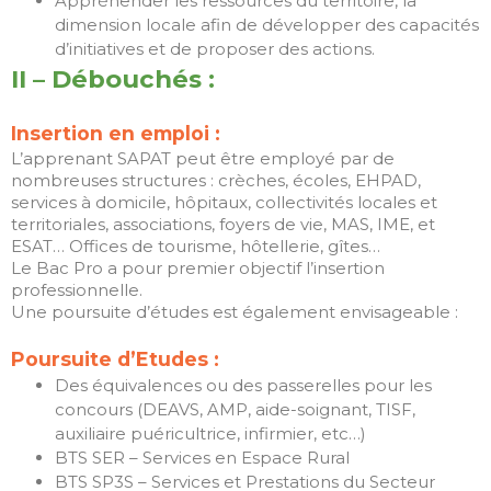
Appréhender les ressources du territoire, la
juin 2022
dimension locale afin de développer des capacités
novembre 2019
d’initiatives et de proposer des actions.
juillet 2019
II – Débouchés :
juin 2019
Insertion en emploi :
mai 2019
L’apprenant SAPAT peut être employé par de
nombreuses structures : crèches, écoles, EHPAD,
services à domicile, hôpitaux, collectivités locales et
territoriales, associations, foyers de vie, MAS, IME, et
ANIMER
ESAT… Offices de tourisme, hôtellerie, gîtes…
EDUQUER
Le Bac Pro a pour premier objectif l’insertion
professionnelle.
FORMER
Une poursuite d’études est également envisageable :
HOMMAGE
Poursuite d’Etudes :
Non classé
Des équivalences ou des passerelles pour les
concours (DEAVS, AMP, aide-soignant, TISF,
auxiliaire puéricultrice, infirmier, etc…)
BTS SER – Services en Espace Rural
Connexion
BTS SP3S – Services et Prestations du Secteur