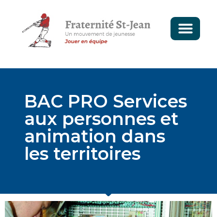
BAC PRO Services
aux personnes et
animation dans
les territoires
LE DOMAINE DE
BRÉCOURT
LA SOCIÉTÉ MERLAUD
AU DIAPASON DE
L’ALTERNANCE
CHEZ COVELEC, LE