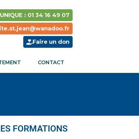
NIQUE : 01 34 16 49 07
nite.st.jean@wanadoo.fr
Faire un don
TEMENT
CONTACT
LE DOMAINE DE
BRÉCOURT
LA SOCIÉTÉ MERLAUD
AU DIAPASON DE
L’ALTERNANCE
CHEZ COVELEC, LE
ES FORMATIONS
COURANT PASSE BIEN
AVEC