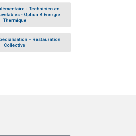
Site de WordPress-FR
lémentaire - Technicien en
uvelables - Option B Energie
Thermique
Spécialisation – Restauration
Collective