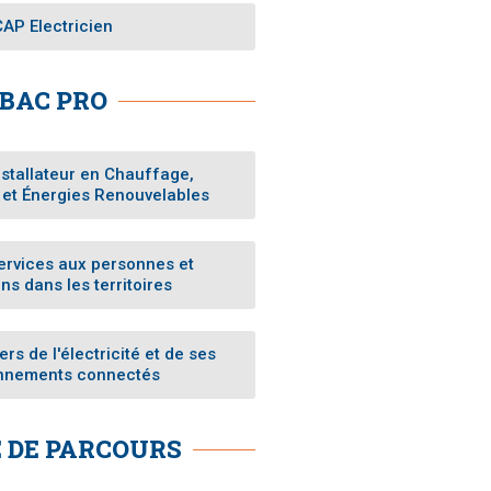
juillet 2019
CAP Electricien
juin 2019
mai 2019
BAC PRO
stallateur en Chauffage,
ANIMER
n et Énergies Renouvelables
EDUQUER
FORMER
rvices aux personnes et
HOMMAGE
ns dans les territoires
Non classé
s de l'électricité et de ses
nnements connectés
Connexion
E DE PARCOURS
Flux des publications
Flux des commentaires