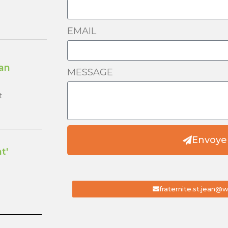
EMAIL
ean
MESSAGE
t
Envoye
t'
fraternite.st.jean@