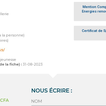
Mention Comp
Energies reno
lerie
Certificat de 
 la personne)
ires)
69/
 jeunesse
 la fiche) :
31-08-2023
NOUS ÉCRIRE :
u CFA
NOM