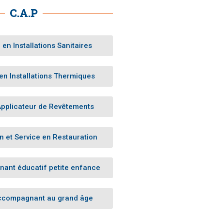
L’APPRENTISSAGE
C.A.P
Fête de la Jeunesse
2025
La Fraternité St-Jean
en Installations Sanitaires
vous invite à la Fête de
la Jeunesse
n Installations Thermiques
Applicateur de Revêtements
février 2026
 et Service en Restauration
mai 2025
mai 2024
ant éducatif petite enfance
janvier 2024
juin 2022
ccompagnant au grand âge
novembre 2019